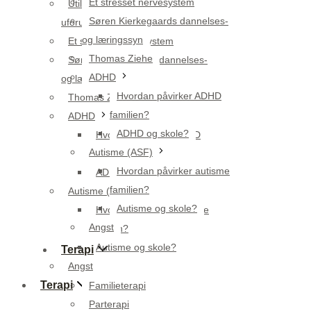
Et stresset nervesystem
Utilsigtet utryghed eller
Søren Kierkegaards dannelses-
uforudsigelighed
og læringssyn
Et stresset nervesystem
Thomas Ziehe
Søren Kierkegaards dannelses-
ADHD
og læringssyn
Hvordan påvirker ADHD
Thomas Ziehe
familien?
ADHD
ADHD og skole?
Hvordan påvirker ADHD
Autisme (ASF)
familien?
Hvordan påvirker autisme
ADHD og skole?
familien?
Autisme (ASF)
Autisme og skole?
Hvordan påvirker autisme
Angst
familien?
Autisme og skole?
Terapi
Angst
Terapi
Familieterapi
Parterapi