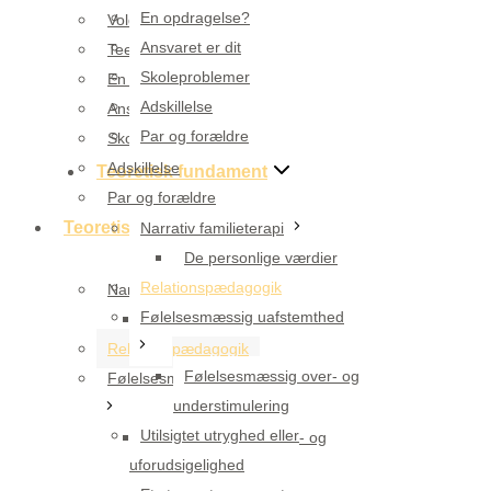
En opdragelse?
Voldsomme følelser
Ansvaret er dit
Teenager, hvad så?
Skoleproblemer
En opdragelse?
Adskillelse
Ansvaret er dit
Par og forældre
Skoleproblemer
Adskillelse
Teoretisk fundament
Par og forældre
Teoretisk fundament
Narrativ familieterapi
De personlige værdier
Relationspædagogik
Narrativ familieterapi
Følelsesmæssig uafstemthed
De personlige værdier
Relationspædagogik
Følelsesmæssig over- og
Følelsesmæssig uafstemthed
understimulering
Utilsigtet utryghed eller
Følelsesmæssig over- og
uforudsigelighed
understimulering