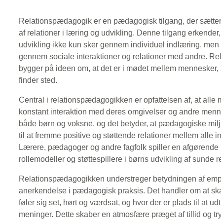
Relationspædagogik er en pædagogisk tilgang, der sætte
af relationer i læring og udvikling. Denne tilgang erkender
udvikling ikke kun sker gennem individuel indlæring, men 
gennem sociale interaktioner og relationer med andre. 
bygger på ideen om, at det er i mødet mellem mennesker, a
finder sted.
Central i relationspædagogikken er opfattelsen af, at alle
konstant interaktion med deres omgivelser og andre menne
både børn og voksne, og det betyder, at pædagogiske miljø
til at fremme positive og støttende relationer mellem alle i
Lærere, pædagoger og andre fagfolk spiller en afgørende 
rollemodeller og støttespillere i børns udvikling af sunde re
Relationspædagogikken understreger betydningen af empa
anerkendelse i pædagogisk praksis. Det handler om at skab
føler sig set, hørt og værdsat, og hvor der er plads til at ud
meninger. Dette skaber en atmosfære præget af tillid og t