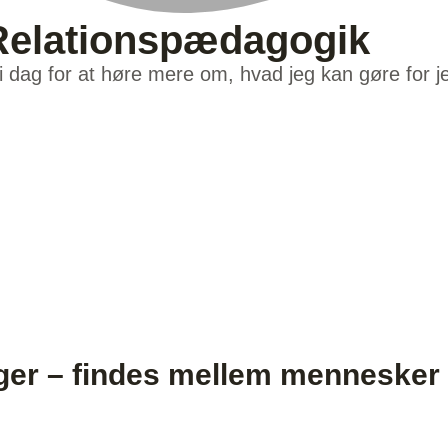
Relationspædagogik
i dag for at høre mere om, hvad jeg kan gøre for je
(+45) 22 77 08 52
info@foraeldrerollen.dk
ger – findes mellem mennesker