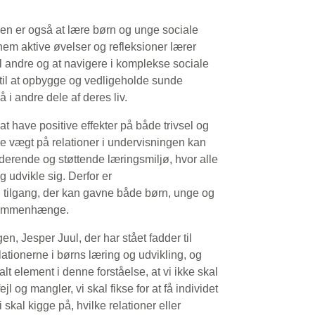
ken er også at lære børn og unge sociale
em aktive øvelser og refleksioner lærer
 til andre og at navigere i komplekse sociale
e til at opbygge og vedligeholde sunde
 i andre dele af deres liv.
t have positive effekter på både trivsel og
ge vægt på relationer i undervisningen kan
erende og støttende læringsmiljø, hvor alle
g udvikle sig. Derfor er
 tilgang, der kan gavne både børn, unge og
 sammenhænge.
n, Jesper Juul, der har stået fadder til
lationerne i børns læring og udvikling, og
alt element i denne forståelse, at vi ikke skal
fejl og mangler, vi skal fikse for at få individet
i skal kigge på, hvilke relationer eller