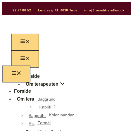
22 77 08 52
Lundevej 41, 4030 Tune
info@foraeldrerollen.dk
Forside
Om terapeuten
Forside
Om terapeuten
Baggrund
Historik
Kolonibanden
Baggrund
Formål
Historik