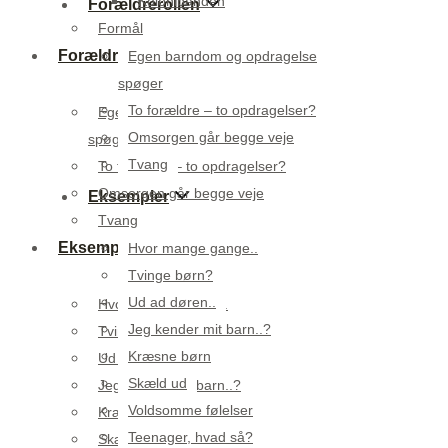
Kolonibanden
Forældrerollen
Formål
Forældrerollen
Egen barndom og opdragelse
spøger
To forældre – to opdragelser?
Egen barndom og opdragelse
Omsorgen går begge veje
spøger
Tvang
To forældre – to opdragelser?
Omsorgen går begge veje
Eksempler
Tvang
Eksempler
Hvor mange gange..
Tvinge børn?
Ud ad døren..
Hvor mange gange..
Jeg kender mit barn..?
Tvinge børn?
Kræsne børn
Ud ad døren..
Skæld ud
Jeg kender mit barn..?
Voldsomme følelser
Kræsne børn
Teenager, hvad så?
Skæld ud