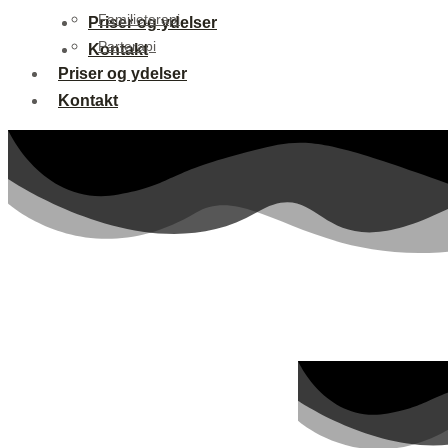
Familieterapi
Priser og ydelser
Parterapi
Kontakt
Priser og ydelser
Kontakt