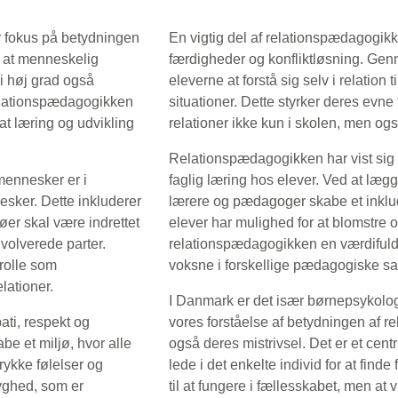
r fokus på betydningen
En vigtig del af relationspædagogik
, at menneskelig
færdigheder og konfliktløsning. Genn
i høj grad også
eleverne at forstå sig selv i relation
Relationspædagogikken
situationer. Dette styrker deres evn
t læring og udvikling
relationer ikke kun i skolen, men også
Relationspædagogikken har vist sig a
 mennesker er i
faglig læring hos elever. Ved at læg
sker. Dette inkluderer
lærere og pædagoger skabe et inklud
er skal være indrettet
elever har mulighed for at blomstre o
nvolverede parter.
relationspædagogikken en værdifuld
rolle som
voksne i forskellige pædagogiske
lationer.
I Danmark er det især børnepsykologe
ti, respekt og
vores forståelse af betydningen af re
e et miljø, hvor alle
også deres mistrivsel. Det er et centr
trykke følelser og
lede i det enkelte individ for at finde 
ryghed, som er
til at fungere i fællesskabet, men at v