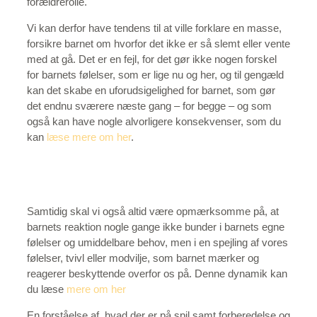
forældrerolle.
Vi kan derfor have tendens til at ville forklare en masse,
forsikre barnet om hvorfor det ikke er så slemt eller vente
med at gå. Det er en fejl, for det gør ikke nogen forskel
for barnets følelser, som er lige nu og her, og til gengæld
kan det skabe en uforudsigelighed for barnet, som gør
det endnu sværere næste gang – for begge – og som
også kan have nogle alvorligere konsekvenser, som du
kan
læse mere om her
.
Samtidig skal vi også altid være opmærksomme på, at
barnets reaktion nogle gange ikke bunder i barnets egne
følelser og umiddelbare behov, men i en spejling af vores
følelser, tvivl eller modvilje, som barnet mærker og
reagerer beskyttende overfor os på. Denne dynamik kan
du læse
mere om her
En forståelse af, hvad der er på spil samt forberedelse og