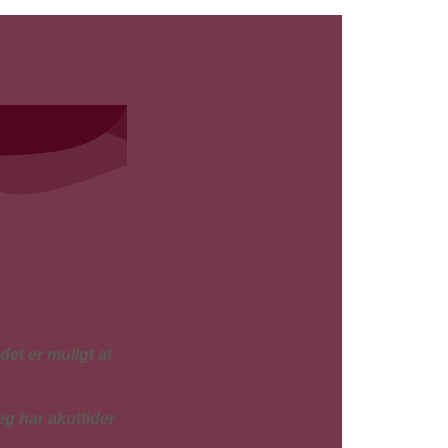
det er muligt at
eg har akuttider