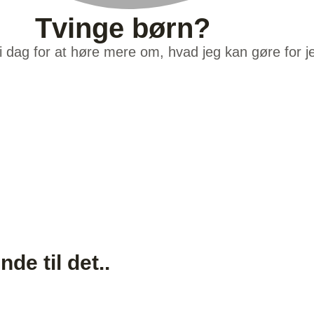
Tvinge børn?
i dag for at høre mere om, hvad jeg kan gøre for je
(+45) 22 77 08 52
info@foraeldrerollen.dk
de til det..