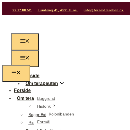
22 77 08 52
Lundevej 41, 4030 Tune
info@foraeldrerollen.dk
Forside
Om terapeuten
Forside
Om terapeuten
Baggrund
Historik
Kolonibanden
Baggrund
Formål
Historik