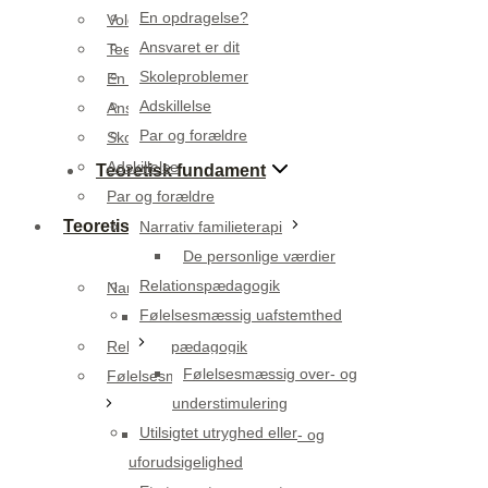
En opdragelse?
Voldsomme følelser
Ansvaret er dit
Teenager, hvad så?
Skoleproblemer
En opdragelse?
Adskillelse
Ansvaret er dit
Par og forældre
Skoleproblemer
Adskillelse
Teoretisk fundament
Par og forældre
Teoretisk fundament
Narrativ familieterapi
De personlige værdier
Relationspædagogik
Narrativ familieterapi
Følelsesmæssig uafstemthed
De personlige værdier
Relationspædagogik
Følelsesmæssig over- og
Følelsesmæssig uafstemthed
understimulering
Utilsigtet utryghed eller
Følelsesmæssig over- og
uforudsigelighed
understimulering