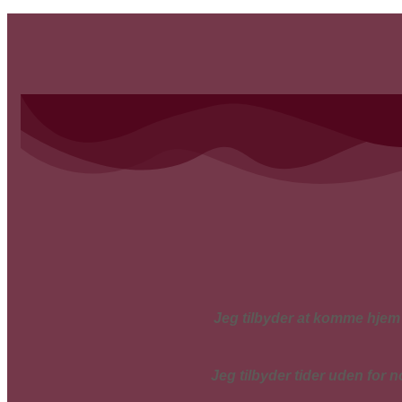
Jeg tilbyder at komme hjem ti
Jeg tilbyder tider uden for n