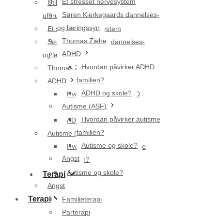
Et stresset nervesystem
Utilsigtet utryghed eller
Søren Kierkegaards dannelses-
uforudsigelighed
og læringssyn
Et stresset nervesystem
Thomas Ziehe
Søren Kierkegaards dannelses-
ADHD
og læringssyn
Hvordan påvirker ADHD
Thomas Ziehe
familien?
ADHD
ADHD og skole?
Hvordan påvirker ADHD
Autisme (ASF)
familien?
Hvordan påvirker autisme
ADHD og skole?
familien?
Autisme (ASF)
Autisme og skole?
Hvordan påvirker autisme
Angst
familien?
Autisme og skole?
Terapi
Angst
Terapi
Familieterapi
Parterapi