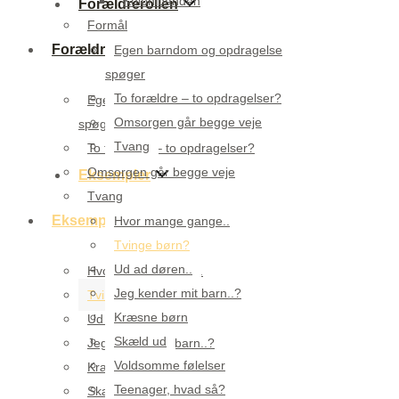
Kolonibanden
Forældrerollen
Formål
Forældrerollen
Egen barndom og opdragelse
spøger
To forældre – to opdragelser?
Egen barndom og opdragelse
Omsorgen går begge veje
spøger
Tvang
To forældre – to opdragelser?
Omsorgen går begge veje
Eksempler
Tvang
Eksempler
Hvor mange gange..
Tvinge børn?
Ud ad døren..
Hvor mange gange..
Jeg kender mit barn..?
Tvinge børn?
Kræsne børn
Ud ad døren..
Skæld ud
Jeg kender mit barn..?
Voldsomme følelser
Kræsne børn
Teenager, hvad så?
Skæld ud