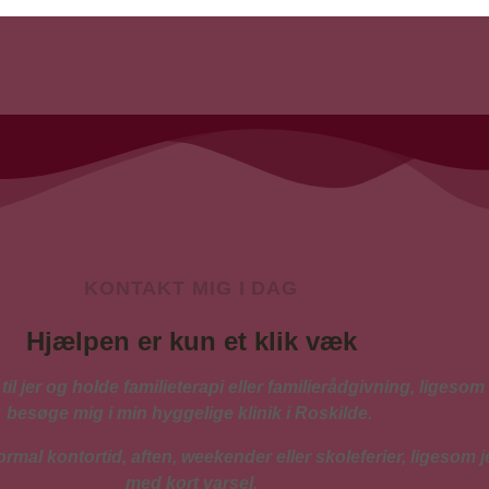
KONTAKT MIG I DAG
Hjælpen er kun et klik væk
l jer og holde familieterapi eller familierådgivning, ligesom 
besøge mig i min hyggelige klinik i Roskilde.
ormal kontortid, aften, weekender eller skoleferier, ligesom j
med kort varsel.