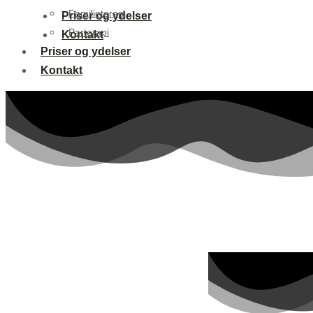
Familieterapi
Priser og ydelser
Parterapi
Kontakt
Priser og ydelser
Kontakt