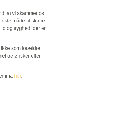
d, at vi skammer os
ikreste måde at skabe
lid og tryghed, der er
.
i ikke som forældre
melige ønsker eller
dilemma
her
.