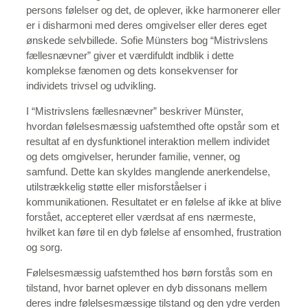
persons følelser og det, de oplever, ikke harmonerer eller
er i disharmoni med deres omgivelser eller deres eget
ønskede selvbillede. Sofie Münsters bog “Mistrivslens
fællesnævner” giver et værdifuldt indblik i dette
komplekse fænomen og dets konsekvenser for
individets trivsel og udvikling.
I “Mistrivslens fællesnævner” beskriver Münster,
hvordan følelsesmæssig uafstemthed ofte opstår som et
resultat af en dysfunktionel interaktion mellem individet
og dets omgivelser, herunder familie, venner, og
samfund. Dette kan skyldes manglende anerkendelse,
utilstrækkelig støtte eller misforståelser i
kommunikationen. Resultatet er en følelse af ikke at blive
forstået, accepteret eller værdsat af ens nærmeste,
hvilket kan føre til en dyb følelse af ensomhed, frustration
og sorg.
Følelsesmæssig uafstemthed hos børn forstås som en
tilstand, hvor barnet oplever en dyb dissonans mellem
deres indre følelsesmæssige tilstand og den ydre verden