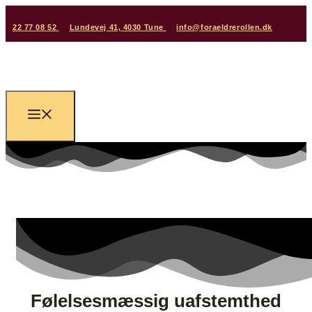
22 77 08 52
Lundevej 41, 4030 Tune
info@foraeldrerollen.dk
Følelsesmæssig uafstemthed