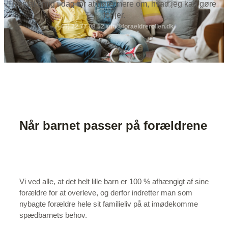
Kontakt mig i dag for at høre mere om, hvad jeg kan gøre
for jer.
(+45) 22 77 08 52
info@foraeldrerollen.dk
Når barnet passer på forældrene
Vi ved alle, at det helt lille barn er 100 % afhængigt af sine
forældre for at overleve, og derfor indretter man som
nybagte forældre hele sit familieliv på at imødekomme
spædbarnets behov.