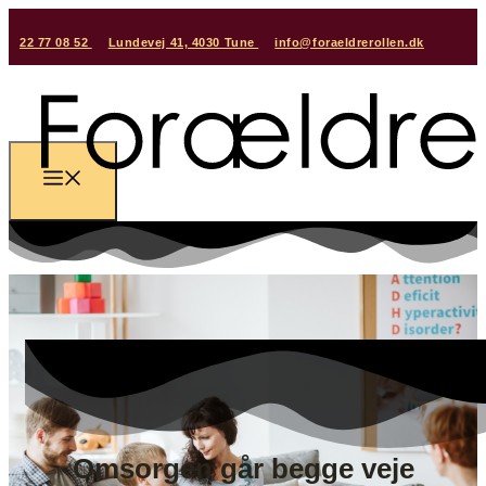
22 77 08 52
Lundevej 41, 4030 Tune
info@foraeldrerollen.dk
Omsorgen går begge veje