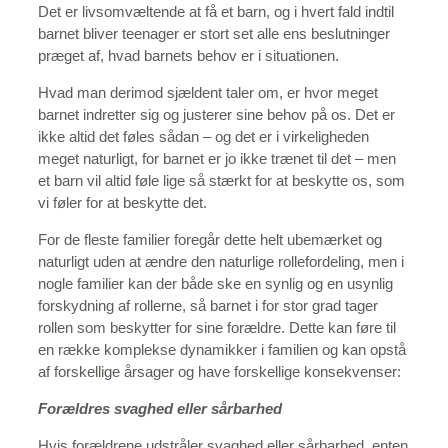
Det er livsomvæltende at få et barn, og i hvert fald indtil
barnet bliver teenager er stort set alle ens beslutninger
præget af, hvad barnets behov er i situationen.
Hvad man derimod sjældent taler om, er hvor meget
barnet indretter sig og justerer sine behov på os. Det er
ikke altid det føles sådan – og det er i virkeligheden
meget naturligt, for barnet er jo ikke trænet til det – men
et barn vil altid føle lige så stærkt for at beskytte os, som
vi føler for at beskytte det.
For de fleste familier foregår dette helt ubemærket og
naturligt uden at ændre den naturlige rollefordeling, men i
nogle familier kan der både ske en synlig og en usynlig
forskydning af rollerne, så barnet i for stor grad tager
rollen som beskytter for sine forældre. Dette kan føre til
en række komplekse dynamikker i familien og kan opstå
af forskellige årsager og have forskellige konsekvenser:
Forældres svaghed eller sårbarhed
Hvis forældrene udstråler svaghed eller sårbarhed, enten