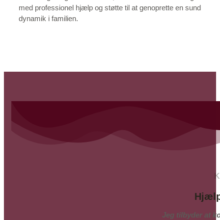
med professionel hjælp og støtte til at genoprette en sund
dynamik i familien.
K
Hjælp
Jeg tilbyder at k